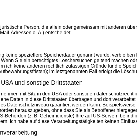
er juristische Person, die allein oder gemeinsam mit anderen üb
Mail-Adressen o.
Ä.)
entscheidet.
ng keine speziellere Speicherdauer genannt wurde, verbleiben 
lt. Wenn Sie ein berechtigtes Löschersuchen geltend machen ode
fern ich keine anderen rechtlich zulässigen Gründe für die Sp
Aufbewahrungsfristen); im letztgenannten Fall erfolgt die Lösch
 USA und sonstige Drittstaaten
nehmen mit Sitz in den USA oder sonstigen datenschutzrechtlic
ene Daten in diese Drittstaaten übertragen und dort verarbeitet
res Datenschutzniveau garantiert werden kann. Beispielsweise
rden herauszugeben, ohne dass Sie als Betroffener hiergegen
US-Behörden (z. B. Geheimdienste) Ihre auf US-Servern befin
rn. Ich habe auf diese Verarbeitungstätigkeiten keinen Einflus
enverarbeitung