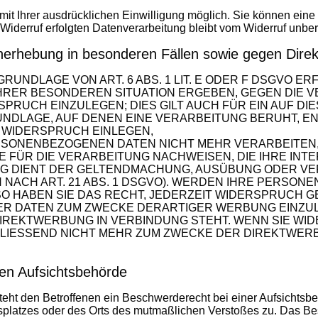
t Ihrer ausdrücklichen Einwilligung möglich. Sie können eine be
Widerruf erfolgten Datenverarbeitung bleibt vom Widerruf unber
nerhebung in besonderen Fällen sowie gegen Dir
UNDLAGE VON ART. 6 ABS. 1 LIT. E ODER F DSGVO ERF
 IHRER BESONDEREN SITUATION ERGEBEN, GEGEN DIE 
RUCH EINZULEGEN; DIES GILT AUCH FÜR EIN AUF D
RUNDLAGE, AUF DENEN EINE VERARBEITUNG BERUHT, E
 WIDERSPRUCH EINLEGEN,
SONENBEZOGENEN DATEN NICHT MEHR VERARBEITEN, 
FÜR DIE VERARBEITUNG NACHWEISEN, DIE IHRE INTE
G DIENT DER GELTENDMACHUNG, AUSÜBUNG ODER VE
ACH ART. 21 ABS. 1 DSGVO). WERDEN IHRE PERSON
O HABEN SIE DAS RECHT, JEDERZEIT WIDERSPRUCH G
DATEN ZUM ZWECKE DERARTIGER WERBUNG EINZULEG
 DIREKTWERBUNG IN VERBINDUNG STEHT. WENN SIE W
IESSEND NICHT MEHR ZUM ZWECKE DER DIREKTWE
en Aufsichtsbehörde
ht den Betroffenen ein Beschwerderecht bei einer Aufsichtsbe
itsplatzes oder des Orts des mutmaßlichen Verstoßes zu. Das 