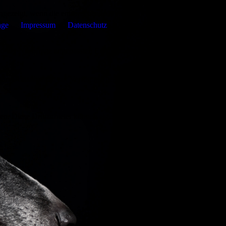
ezeigt, wenn die entsprechende Option aktiviert ist. Die
age
Impressum
Datenschutz
d der Nachfrage angepassten Erscheinungsbilds der Seite.
on Drittanbietern zur Verfügung gestellt werden, sowie die
den. Diese Drittanbieter können eigene Cookies setzen, z.B. um die