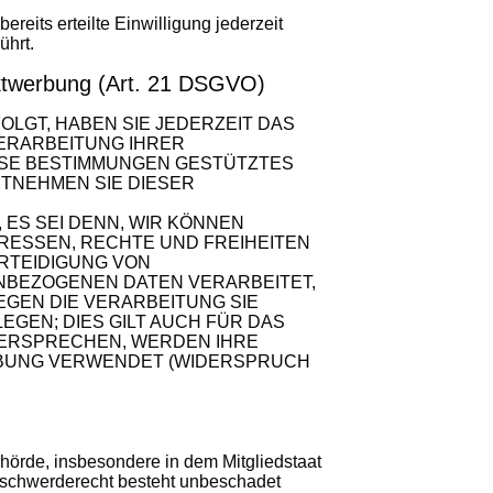
reits erteilte Einwilligung jederzeit
ührt.
ektwerbung (Art. 21 DSGVO)
OLGT, HABEN SIE JEDERZEIT DAS
VERARBEITUNG IHRER
IESE BESTIMMUNGEN GESTÜTZTES
NTNEHMEN SIE DIESER
ES SEI DENN, WIR KÖNNEN
RESSEN, RECHTE UND FREIHEITEN
RTEIDIGUNG VON
ENBEZOGENEN DATEN VERARBEITET,
EGEN DIE VERARBEITUNG SIE
EN; DIES GILT AUCH FÜR DAS
IDERSPRECHEN, WERDEN IHRE
RBUNG VERWENDET (WIDERSPRUCH
hörde, insbesondere in dem Mitgliedstaat
Beschwerderecht besteht unbeschadet