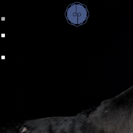
Cookie-Einstellungen
Diese Webseite verwendet Cookies, um Besuchern ein optimales Nutzerer
Datenverarbeitung kann dann auch in einem Drittland erfolgen. Weiter
Technisch notwendige
Diese Cookies sind zum Betrieb der Webseite notwendig, z.B. zum Sch
Analytische
Diese Cookies werden verwendet, um das Nutzererlebnis weiter zu optim
Ausspielung von personalisierter Werbung durch die Nachverfolgung de
Drittanbieter-Inhalte
Diese Webseite bietet möglicherweise Inhalte oder Funktionalitäten an,
Nutzeraktivität zu verfolgen oder ihre Angebote zu personalisieren und
Ablehnen
Alle akzeptieren
Speichern