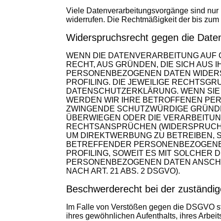
Viele Datenverarbeitungsvorgänge sind nur mi
widerrufen. Die Rechtmäßigkeit der bis zum 
Widerspruchsrecht gegen die Date
WENN DIE DATENVERARBEITUNG AUF GR
RECHT, AUS GRÜNDEN, DIE SICH AUS
PERSONENBEZOGENEN DATEN WIDERSP
PROFILING. DIE JEWEILIGE RECHTSG
DATENSCHUTZERKLÄRUNG. WENN SIE
WERDEN WIR IHRE BETROFFENEN PER
ZWINGENDE SCHUTZWÜRDIGE GRÜNDE 
ÜBERWIEGEN ODER DIE VERARBEITUN
RECHTSANSPRÜCHEN (WIDERSPRUCH N
UM DIREKTWERBUNG ZU BETREIBEN, S
BETREFFENDER PERSONENBEZOGENER 
PROFILING, SOWEIT ES MIT SOLCHER
PERSONENBEZOGENEN DATEN ANSCHL
NACH ART. 21 ABS. 2 DSGVO).
Beschwerderecht bei der zuständig
I
m Falle von Verstößen gegen die DSGVO ste
ihres gewöhnlichen Aufenthalts, ihres Arbe